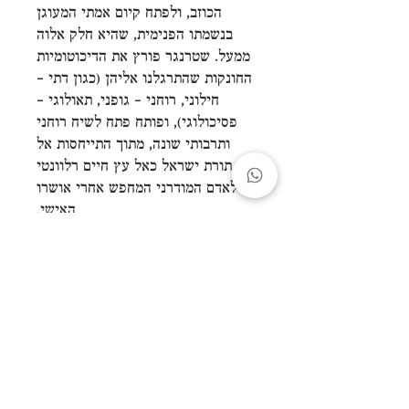
הכוזב, ולפתח קיום אמתי המעוגן
בנשמתו הפנימית, שהיא חלק אלוה
ממעל. שטרנגר פורץ את הדיכוטומיות
החונקות שהתרגלנו אליהן (כגון דתי –
חילוני, רוחני – גופני, תאולוגי –
פסיכולוגי), ופותח פתח לשיח רוחני
ותרבותי שונה, מתוך התייחסות אל
תורת ישראל כאל עץ חיים רלוונטי
לאדם המודרני המחפש אחרי אושרו
האישי.
"חוויה אישית המוציאה את האדם
מחשכת מצרים אל חיים חופשיים
ומאוזנים."
הרב שלמה ריסקין